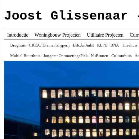
Joost Glissenaar 
Introductie
Woningbouw Projecten
Utilitaire Projecten
Curr
Brughuis
CREA / Diamantslijperij
Bib.Ac Aalst
KLPD
BNA
Theehuis
Mobiel Buurthuis
JongerenOntmoetingsPlek
NuBinnen
Cultuurhuis
Ac